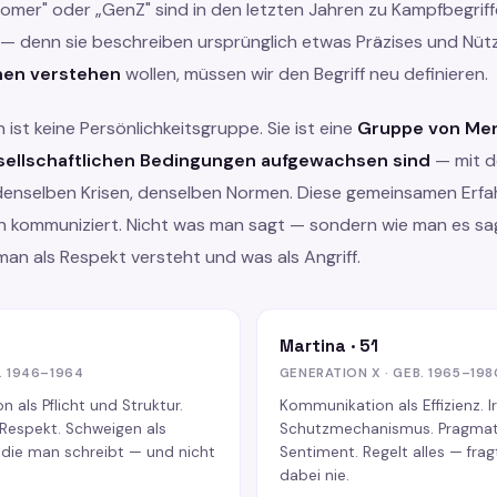
oomer" oder „GenZ" sind in den letzten Jahren zu Kampfbegrif
 — denn sie beschreiben ursprünglich etwas Präzises und Nüt
nen verstehen
wollen, müssen wir den Begriff neu definieren.
 ist keine Persönlichkeitsgruppe. Sie ist eine
Gruppe von Men
sellschaftlichen Bedingungen aufgewachsen sind
— mit d
denselben Krisen, denselben Normen. Diese gemeinsamen Erf
n kommuniziert. Nicht was man sagt — sondern wie man es s
an als Respekt versteht und was als Angriff.
Martina · 51
. 1946–1964
GENERATION X · GEB. 1965–198
 als Pflicht und Struktur.
Kommunikation als Effizienz. Ir
s Respekt. Schweigen als
Schutzmechanismus. Pragmat
, die man schreibt — und nicht
Sentiment. Regelt alles — frag
dabei nie.