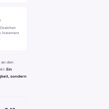
2
Direktheit
ls Statement.
.
n an den
nkt:
Ein
gkeit, sondern