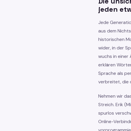
Die unsi
jeden et
Jede Generatio
aus dem Nichts
historischen M
wider, in der 
wuchs in einer
erklären Wörte
Sprache als pe
verbreitet, die
Nehmen wir das
Streich. Erik (
spurlos verschw
Online-Verbind
vorprogrammier