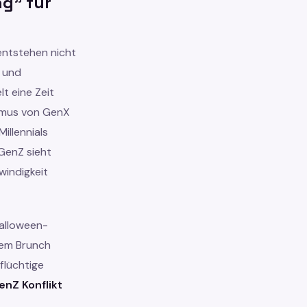
g" für
entstehen nicht
e und
t eine Zeit
asmus von GenX
illennials
GenZ sieht
windigkeit
Halloween-
 dem Brunch
flüchtige
nZ Konflikt