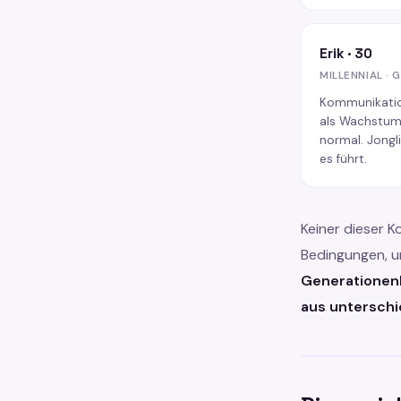
Erik · 30
MILLENNIAL · 
Kommunikatio
als Wachstum.
normal. Jongli
es führt.
Keiner dieser K
Bedingungen, un
Generationenk
aus untersch