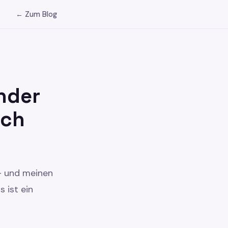
← Zum Blog
nder
ich
— und meinen
s ist ein