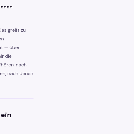
ionen
as greift zu
en
at — über
ir die
fhören, nach
sen, nach denen
 ein