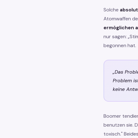
Solche
absolu
Atomwaffen der 
ermöglichen a
nur sagen: „Sti
begonnen hat.
„Das Probl
Problem is
keine Antwo
Boomer tendier
benutzen sie. 
toxisch." Beide