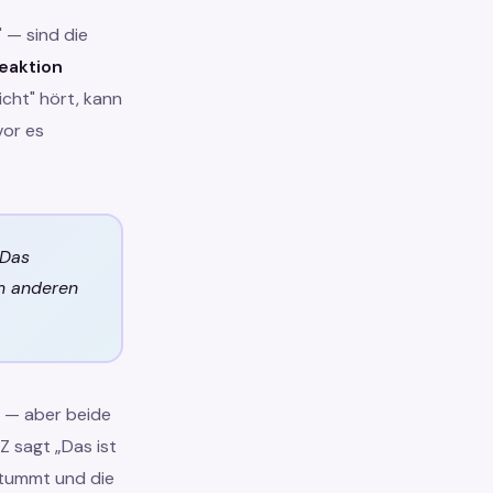
" — sind die
eaktion
cht" hört, kann
vor es
 Das
em anderen
 — aber beide
Z sagt „Das ist
stummt und die