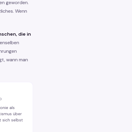
fen geworden.
zliches. Wenn
schen, die in
enselben
ahrungen
agt, wann man
0
onie als
ismus über
t sich selbst