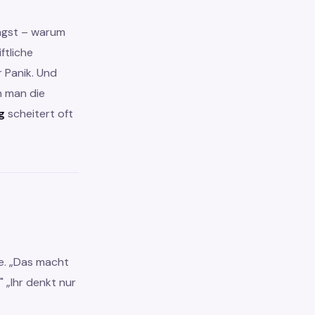
Angst – warum
ftliche
r Panik. Und
n man die
g
scheitert oft
e. „Das macht
 „Ihr denkt nur