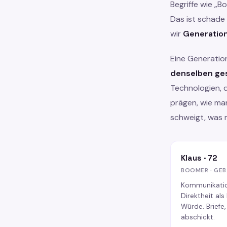
Begriffe wie „B
Das ist schade
wir
Generatio
Eine Generation
denselben ge
Technologien, 
prägen, wie ma
schweigt, was m
Klaus · 72
BOOMER · GEB
Kommunikation
Direktheit al
Würde. Briefe
abschickt.