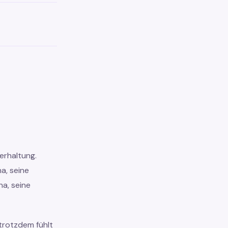
terhaltung.
a, seine
na, seine
trotzdem fühlt